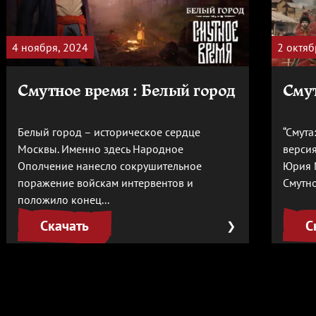
4 ноября, 2024
2 октяб
Смутное время : Белый город
Смут
Белый город – историческое сердце
“Смута
Москвы. Именно здесь Народное
версия
Ополчение нанесло сокрушительное
Юрия 
поражение войскам интервентов и
Смутно
положило конец...
Скачать
С
❯