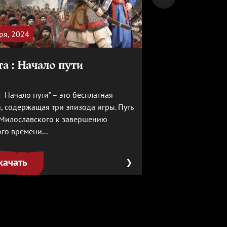
ря, 2024
а : Начало пути
: Начало пути” – это бесплатная
, содержащая три эпизода игры. Путь
Милославского к завершению
го времени...
качать
❯