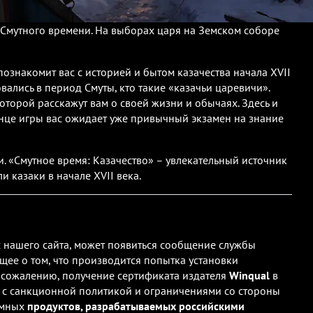
 Смутного времени. На выборах царя на Земском соборе
познакомит ваc с историей и бытом казачества начала XVII
овались в период Смуты, кто такие «казачьи царевичи».
оторой расскажут вам о своей жизни и обычаях. Здесь и
конце игры вас ожидает уже привычный экзамен на знание
и. «Смутное время: Казачество» – увлекательный источник
 казаки в начале XVII века.
 с нашего сайта, может появиться сообщение службы
щее о том, что производится попытка установки
у сожалению, получение сертификата издателя
Winqual
в
 с санкционной политикой и ограничениями со стороны
ммных
продуктов, разрабатываемых российскими