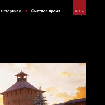
 историкам
Смутное время
RU